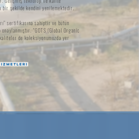
r. Gelişmiş teknoloji ve kalite
 bir şekilde kendini yenilemektedir.
ı'' sertifikasına sahiptir ve bütün
p onaylanmıştır. ''GOTS (Global Organic
k kaliteler de koleksiyonumuzda yer
Hizmetleri
4.000.000 m