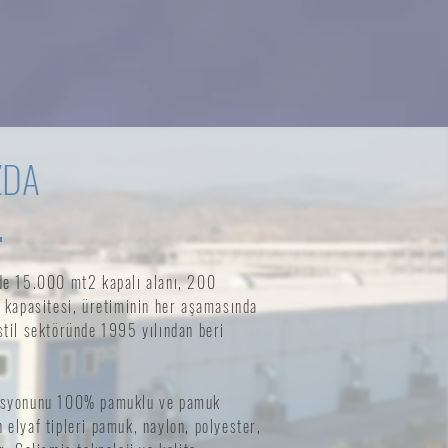
ZDA
'de 15.000 mt2 kapalı alanı, 200
kapasitesi, üretiminin her aşamasında
stil sektöründe 1995 yılından beri
ozisyonunu 100% pamuklu ve pamuk
 elyaf tipleri pamuk, naylon, polyester,