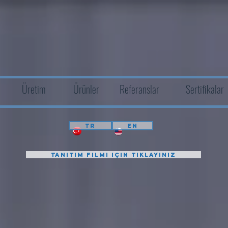
Üretim
Ürünler
Referanslar
Sertifikalar
TR
EN
Tanıtım filmi için tıklayınız