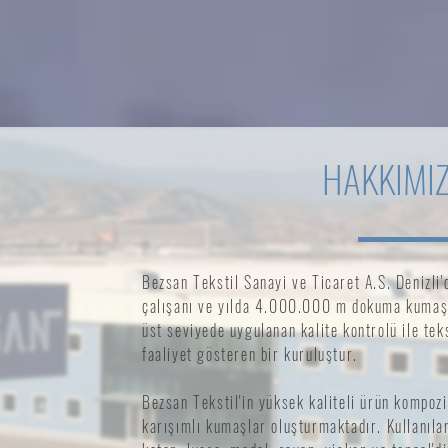
HAKKIMI
Bezsan Tekstil Sanayi ve Ticaret A.S. Denizli
çalışanı ve yılda 4.000.000 m dokuma kumaş 
üst seviyede uygulanan kalite kontrolü ile tek
faaliyet gösteren bir kuruluştur.
Bezsan Tekstil'in yüksek kaliteli ürün komp
karışımlı kumaşlar oluşturmaktadır. Kullanılan