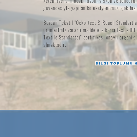
keten, lycra, modal, rayon, viskon ve tencel'di
güvencesiyle yapılan koleksiyonumuz, çok hızlı
Bezsan Tekstil ''Oeko-text & Reach Standartlar
ürünlerimiz zararlı maddelere karsı test edili
Textile Standarts)'' sertifikası onaylı organi
almaktadır.
Bilgi Toplumu 
200
15.000
m²